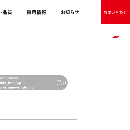
・品質
採用情報
お知らせ
お問い合わせ
Menu
ycon/sunny-
on
ublic_html/wp-
21
line
emes/sunny/single.php