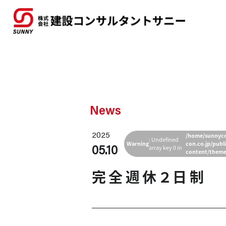
News
2025
/home/sunnyc
: Undefined
Warning
con.co.jp/publ
05.10
array key 0 in
content/theme
完全週休２日制