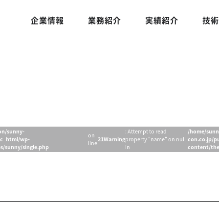
企業情報
業務紹介
実績紹介
技術
on/sunny-
: Attempt to read
/home/sunn
on
ic_html/wp-
21
Warning
property "name" on null
con.co.jp/p
line
s/sunny/single.php
in
content/th