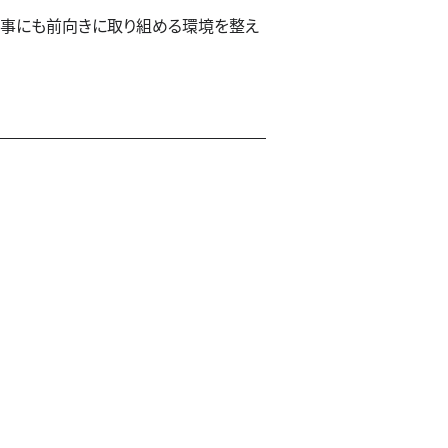
仕事にも前向きに取り組める環境を整え
採用情報
採用情報
数字で見るSUNNY
募集職種一覧