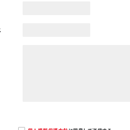
技術・品質
ス