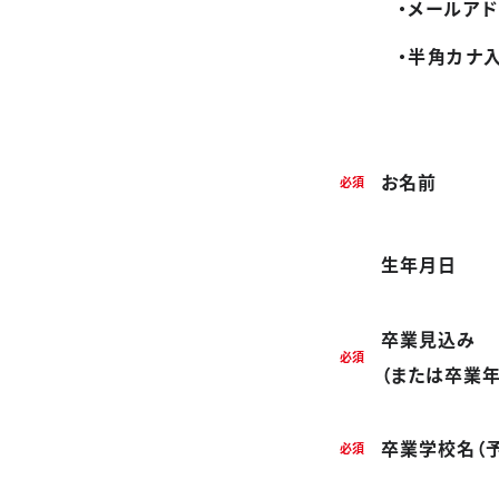
・メールア
・半角カナ
お名前
必須
企業情報
生年月日
ご挨拶
卒業見込み
会社概要
必須
（または卒業年
企業理念
卒業学校名（
必須
アクセス