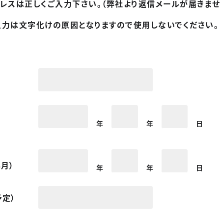
ドレスは正しくご入力下さい。（弊社より返信メールが届きませ
入力は文字化けの原因となりますので使用しないでください。
業務紹介
年
年
日
設計
調査計画
月）
年
年
日
保全
予定）
測量